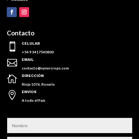
Contacto
CELULAR

+54 9 3417540800
EMAIL

contacto@synercrops.com
DIRECCIÓN

Rioja 1076, Rosario
ENVÍOS

A todo el País