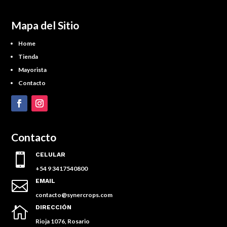
Mapa del Sitio
Home
Tienda
Mayorista
Contacto
Contacto
CELULAR

+54 9 3417540800
EMAIL

contacto@synercrops.com
DIRECCIÓN

Rioja 1076, Rosario