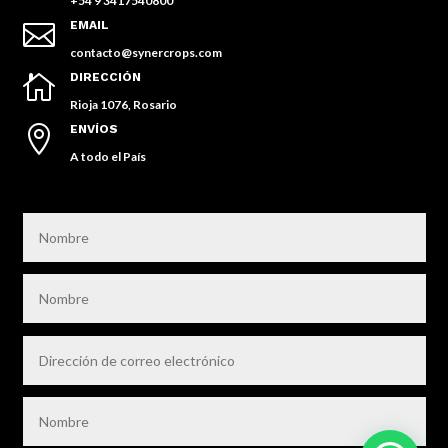
+54 9 3417540800
EMAIL

contacto@synercrops.com
DIRECCIÓN

Rioja 1076, Rosario
ENVÍOS

A todo el País